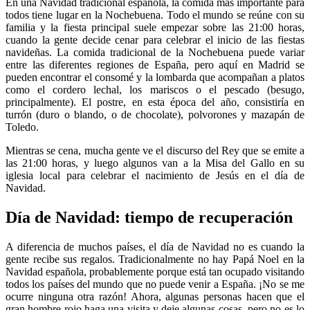
En una Navidad tradicional española, la comida más importante para
todos tiene lugar en la Nochebuena. Todo el mundo se reúne con su
familia y la fiesta principal suele empezar sobre las 21:00 horas,
cuando la gente decide cenar para celebrar el inicio de las fiestas
navideñas. La comida tradicional de la Nochebuena puede variar
entre las diferentes regiones de España, pero aquí en Madrid se
pueden encontrar el consomé y la lombarda que acompañan a platos
como el cordero lechal, los mariscos o el pescado (besugo,
principalmente). El postre, en esta época del año, consistiría en
turrón (duro o blando, o de chocolate), polvorones y mazapán de
Toledo.
Mientras se cena, mucha gente ve el discurso del Rey que se emite a
las 21:00 horas, y luego algunos van a la Misa del Gallo en su
iglesia local para celebrar el nacimiento de Jesús en el día de
Navidad.
Día de Navidad: tiempo de recuperación
A diferencia de muchos países, el día de Navidad no es cuando la
gente recibe sus regalos. Tradicionalmente no hay Papá Noel en la
Navidad española, probablemente porque está tan ocupado visitando
todos los países del mundo que no puede venir a España. ¡No se me
ocurre ninguna otra razón! Ahora, algunas personas hacen que el
gran hombre rojo haga una visita y deje algunas cosas, pero no es lo