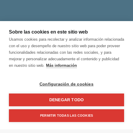
LLÁMANOS
Contacto
Sobre las cookies en este sitio web
Términos y Condiciones
Usamos cookies para recolectar y analizar información relacionada
Privacidad y Aviso Legal
con el uso y desempeño de nuestro sitio web para poder proveer
Política de Cookies
funcionalidades relacionadas con las redes sociales, y para
Canal de Denuncias
mejorar y personalizar adecuadamente el contenido y publicidad
en nuestro sitio web.
Más información
Configuración de cookies
DENEGAR TODO
© 2026 Hablamos, Spanish School.
All rights reserved
PERMITIR TODAS LAS COOKIES