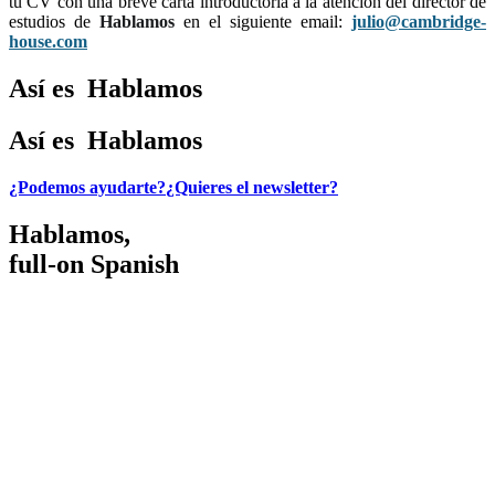
tu CV con una breve carta introductoria a la atención del director de
estudios de
Hablamos
en el siguiente email:
julio@cambridge-
house.com
Así es
H
a
b
l
a
m
o
s
Así es
H
a
b
l
a
m
o
s
¿Podemos ayudarte?
¿Quieres el newsletter?
Hablamos,
full-on Spanish