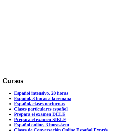
Cursos
Español intensivo, 20 horas
Español, 3 horas a la semana
Español, clases nocturnas
Clases particulares español
Prepara el examen DELE
Prepara el examen SIELE
Español online, 3 horas/sem
Clases de Conversación Online Español Exprés