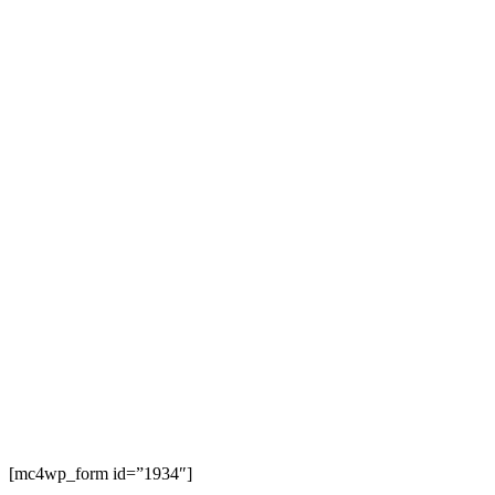
[mc4wp_form id=”1934″]