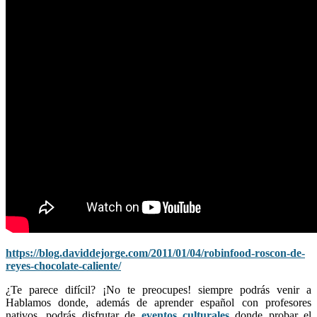
https://blog.daviddejorge.com/2011/01/04/robinfood-roscon-de-
reyes-chocolate-caliente/
¿Te parece difícil? ¡No te preocupes! siempre podrás venir a
Hablamos donde, además de aprender español con profesores
nativos, podrás disfrutar de
eventos culturales
donde probar el