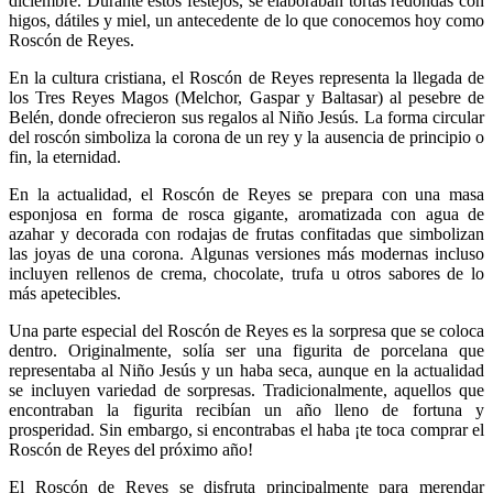
diciembre. Durante estos festejos, se elaboraban tortas redondas con
higos, dátiles y miel, un antecedente de lo que conocemos hoy como
Roscón de Reyes.
En la cultura cristiana, el Roscón de Reyes representa la llegada de
los Tres Reyes Magos (Melchor, Gaspar y Baltasar) al pesebre de
Belén, donde ofrecieron sus regalos al Niño Jesús. La forma circular
del roscón simboliza la corona de un rey y la ausencia de principio o
fin, la eternidad.
En la actualidad, el Roscón de Reyes se prepara con una masa
esponjosa en forma de rosca gigante, aromatizada con agua de
azahar y decorada con rodajas de frutas confitadas que simbolizan
las joyas de una corona. Algunas versiones más modernas incluso
incluyen rellenos de crema, chocolate, trufa u otros sabores de lo
más apetecibles.
Una parte especial del Roscón de Reyes es la sorpresa que se coloca
dentro. Originalmente, solía ser una figurita de porcelana que
representaba al Niño Jesús y un haba seca, aunque en la actualidad
se incluyen variedad de sorpresas. Tradicionalmente, aquellos que
encontraban la figurita recibían un año lleno de fortuna y
prosperidad. Sin embargo, si encontrabas el haba ¡te toca comprar el
Roscón de Reyes del próximo año!
El Roscón de Reyes se disfruta principalmente para merendar