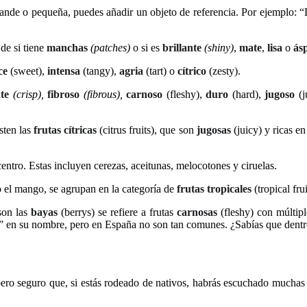
grande o pequeña, puedes añadir un objeto de referencia. Por ejemplo: 
de si tiene
manchas
(patches)
o si es
brillante
(shiny)
,
mate
,
lisa
o
ás
ce
(sweet),
intensa
(tangy),
agria
(tart) o
cítrico
(zesty).
te
(crisp),
fibroso
(fibrous),
carnoso
(fleshy),
duro
(hard),
jugoso
(j
sten las
frutas cítricas
(citrus fruits), que son
jugosas
(juicy) y ricas e
centro. Estas incluyen cerezas, aceitunas, melocotones y ciruelas.
o el mango, se agrupan en la categoría de
frutas tropicales
(tropical frui
son las
bayas
(berrys) se refiere a frutas
carnosas
(fleshy) con múltip
” en su nombre, pero en España no son tan comunes. ¿Sabías que dentr
pero seguro que, si estás rodeado de nativos, habrás escuchado muchas