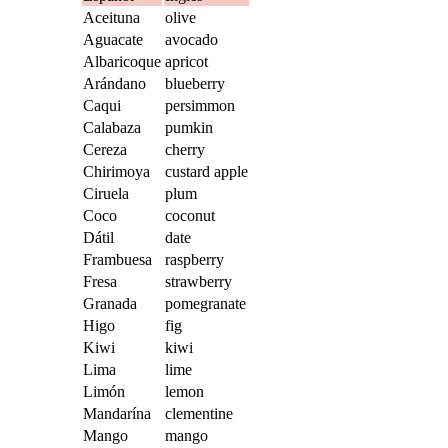
Aceituna
olive
Aguacate
avocado
Albaricoque
apricot
Arándano
blueberry
Caqui
persimmon
Calabaza
pumkin
Cereza
cherry
Chirimoya
custard apple
Ciruela
plum
Coco
coconut
Dátil
date
Frambuesa
raspberry
Fresa
strawberry
Granada
pomegranate
Higo
fig
Kiwi
kiwi
Lima
lime
Limón
lemon
Mandarína
clementine
Mango
mango