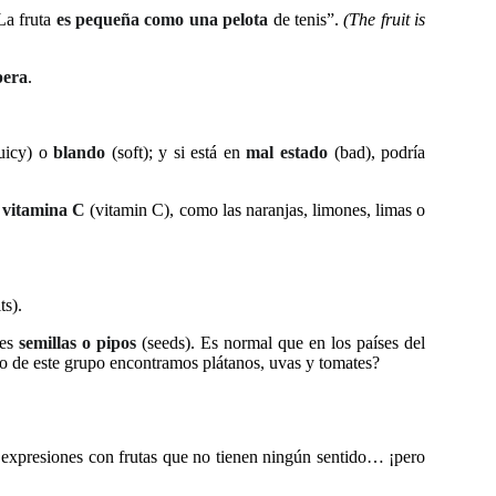
“La fruta
es pequeña como una pelota
de tenis”.
(The fruit is
pera
.
uicy) o
blando
(soft); y si está en
mal estado
(bad), podría
n
vitamina C
(vitamin C), como las naranjas, limones, limas o
ts).
les
semillas o pipos
(seeds). Es normal que en los países del
o de este grupo encontramos plátanos, uvas y tomates?
 expresiones con frutas que no tienen ningún sentido… ¡pero