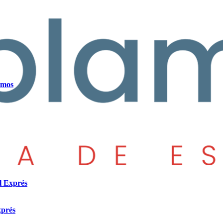
amos
l Exprés
xprés