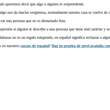
do queremos decir que algo o alguien es sorprendente.
algo nos da mucha vergüenza, normalmente nuestra casa se vuelve de 
con una persona que no es demasiado lista.
presión si alguien te describe a una persona que tiene mal carácter y se
alabazas no es un regalo estupendo, en español significa rechazar a alg
s en nuestros
cursos de español
!
Haz tu prueba de nivel gratuita c