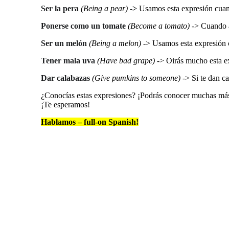
Ser la pera
(Being a pear)
->
Usamos esta expresión cuan
Ponerse como un tomate
(Become a tomato)
-> Cuando 
Ser un melón
(Being a melon)
-> Usamos esta expresión 
Tener mala uva
(Have bad grape)
-> Oirás mucho esta ex
Dar calabazas
(Give pumkins to someone)
-> Si te dan c
¿Conocías estas expresiones? ¡Podrás conocer muchas má
¡Te esperamos!
Hablamos – full-on Spanish!