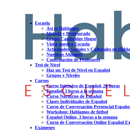
Escuela
Así es Hablamos
Método y Profesorado
Grupo Cambridge House
Visita nuestra Escuela
Actividades Sociales y Culturales en Habl
Nuestros Alumnos
Contratación de Profesores
Test de Nivel
Haz un Test de Nivel en Español
Grupos y Niveles
Cursos
Curso Intensivo de Español, 20 horas
Español, 3 horas a la semana
Curso Nocturno de Español
Clases Individuales de Español
Curso de Conversación Presencial Españo
Workshop: Hablamos de fútbol
Español Online, 3 horas a la semana
Curso de Conversación Online Español E
Exámenes