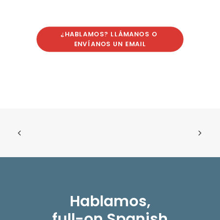
¿HABLAMOS? LLÁMANOS O 
ENVÍANOS UN EMAIL
Hablamos,
full-on Spanish