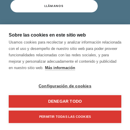
LLÁMANOS
Contacto
Sobre las cookies en este sitio web
Términos y Condiciones
Usamos cookies para recolectar y analizar información relacionada
Privacidad y Aviso Legal
con el uso y desempeño de nuestro sitio web para poder proveer
Política de Cookies
funcionalidades relacionadas con las redes sociales, y para
Canal de Denuncias
mejorar y personalizar adecuadamente el contenido y publicidad
en nuestro sitio web.
Más información
Configuración de cookies
DENEGAR TODO
© 2026 Hablamos, Spanish School.
All rights reserved
PERMITIR TODAS LAS COOKIES