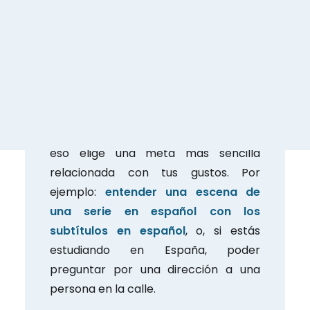
recuerda que estos tienen que ser
muy específicos y, sobre todo,
manejables. No escribas “hablar
español como un nativo” ya que es
una meta poco específica y que
requiere tanto tiempo que no serás
capaz de ver tu progreso. En lugar de
eso elige una meta más sencilla
relacionada con tus gustos. Por
ejemplo:
entender una escena de
una serie en español con los
subtítulos en español
, o, si estás
estudiando en España, poder
preguntar por una dirección a una
persona en la calle.