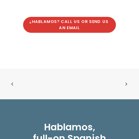
¿HABLAMOS? CALL US OR SEND US 
AN EMAIL
Hablamos,
full-on Spanish