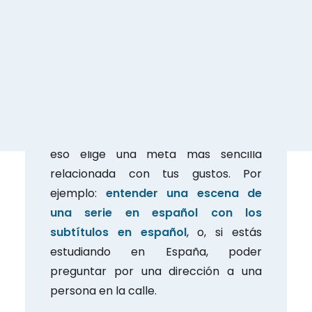
recuerda que estos tienen que ser
muy específicos y, sobre todo,
manejables. No escribas “hablar
español como un nativo” ya que es
una meta poco específica y que
requiere tanto tiempo que no serás
capaz de ver tu progreso. En lugar de
eso elige una meta más sencilla
relacionada con tus gustos. Por
ejemplo:
entender una escena de
una serie en español con los
subtítulos en español
, o, si estás
estudiando en España, poder
preguntar por una dirección a una
persona en la calle.