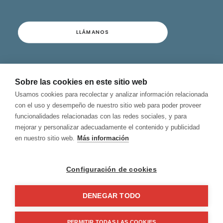
LLÁMANOS
Contacto
Sobre las cookies en este sitio web
Términos y Condiciones
Usamos cookies para recolectar y analizar información relacionada
Privacidad y Aviso Legal
con el uso y desempeño de nuestro sitio web para poder proveer
Política de Cookies
funcionalidades relacionadas con las redes sociales, y para
Canal de Denuncias
mejorar y personalizar adecuadamente el contenido y publicidad
en nuestro sitio web.
Más información
Configuración de cookies
DENEGAR TODO
© 2026 Hablamos, Spanish School.
All rights reserved
PERMITIR TODAS LAS COOKIES