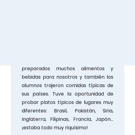
conocía esta palabra (pensaba que
se decía
flotadoiro
), así que en la
fiesta también aprendí mucho
vocabulario.
Como en todas las fiestas españolas,
la comida es muy importante. Los
profesores de Hablamos tenían
preparados muchos alimentos y
bebidas para nosotros y también los
alumnos trajeron comidas típicas de
sus países. Tuve la oportunidad de
probar platos típicos de lugares muy
diferentes: Brasil, Pakistán, Siria,
Inglaterra, Filipinas, Francia, Japón…
¡estaba todo muy riquísimo!