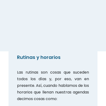
fecha, la hora, o acciones actuales del
momento de hablar.
Hoy es lunes. -> Es una realidad que
hoy lo es.
Son las seis de la tarde. -> El reloj
marca esa hora en este momento.
Rutinas y horarios
Las rutinas son cosas que suceden
todos los días y, por eso, van en
presente. Así, cuando hablamos de los
horarios que llenan nuestras agendas
decimos cosas como: