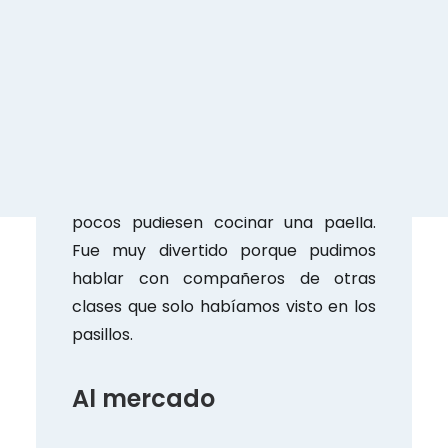
cara sonriente! Y empezamos con los
juegos.
Primero nos hicimos una entrevista
donde teníamos que buscar a
personas con algunas características.
Nos sorprendió que tantas personas
hablasen más de 4 idiomas o que muy
pocos pudiesen cocinar una paella.
Fue muy divertido porque pudimos
hablar con compañeros de otras
clases que solo habíamos visto en los
pasillos.
Al mercado