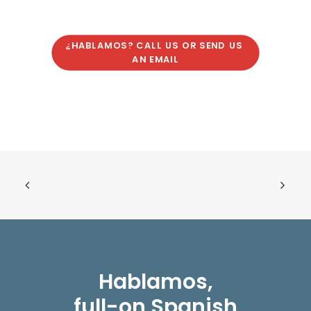
¿HABLAMOS? CALL US OR SEND US 
AN EMAIL
Hablamos,
full-on Spanish