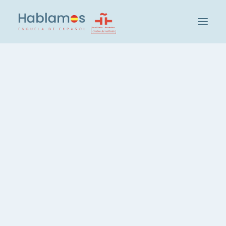
Este é Hablamos
Metodologia e Equipa
Cambridge House Group
Visite a nossa Escola
Actividades Sociais e Culturais em Hablamos
Os nossos estudantes
Recrutamento de Professores
Verifique o teu nível de espanhol
Grupos e Níveis
Curso Intensivo de Espanhol, 20 horas
Espanhol, 3 horas semanais
Espanhol, Curso Noturno
Aulas Particulares de Espanhol