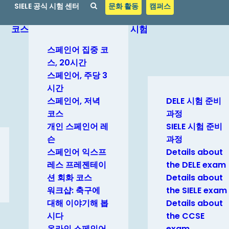
SIELE 공식 시험 센터
문화 활동
캠퍼스
코스
시험
스페인어 집중 코
스, 20시간
스페인어, 주당 3
시간
스페인어, 저녁
DELE 시험 준비
코스
과정
개인 스페인어 레
SIELE 시험 준비
슨
과정
스페인어 익스프
Details about
레스 프레젠테이
the DELE exam
션 회화 코스
Details about
워크샵: 축구에
the SIELE exam
대해 이야기해 봅
Details about
시다
the CCSE
온라인 스페인어,
exam