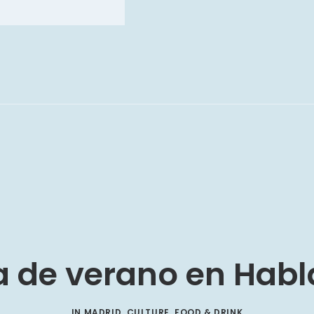
ta de verano en Hab
IN
MADRID
,
CULTURE
,
FOOD & DRINK