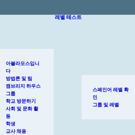
레벨 테스트
아블라모스입니
다
방법론 및 팀
캠브리지 하우스
스페인어 레벨 확
그룹
인
학교 방문하기
그룹 및 레벨
사회 및 문화 활
동
학생
교사 채용