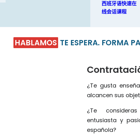
西班牙语快速在
线会话课程
HABLAMOS
TE ESPERA. FORMA PARTE 
Contrataci
¿Te gusta enseña
alcancen sus objet
¿Te considera
entusiasta y pas
española?