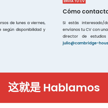
ENVÍA TU CV
Cómo contact
sos de lunes a viernes,
Si estás interesado/d
 según disponibilidad y
envíanos tu CV con una 
director de estudi
julio@cambridge-hou
这就是
H
a
b
l
a
m
o
s