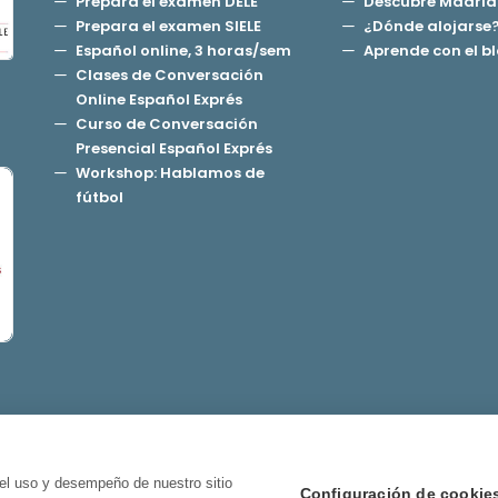
Prepara el examen DELE
Descubre Madrid
Prepara el examen SIELE
¿Dónde alojarse
Español online, 3 horas/sem
Aprende con el b
Clases de Conversación
Online Español Exprés
Curso de Conversación
Presencial Español Exprés
Workshop: Hablamos de
fútbol
el uso y desempeño de nuestro sitio
Configuración de cookie