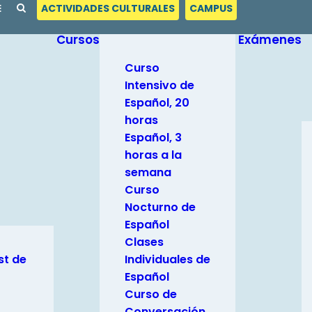
E
ACTIVIDADES CULTURALES
CAMPUS
Cursos
Exámenes
Curso
Intensivo de
Español, 20
horas
Español, 3
horas a la
semana
Curso
Nocturno de
Español
Clases
st de
Individuales de
Español
Curso de
Conversación