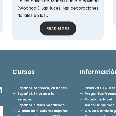
En las calles de Madrid huele a navidad
(Woohoo!) Las luces, las decoraciones
florales en las…
READ MORE
Cursos
Informació
h
Español intensivo, 20 horas
Reserva tu Curso
Español, 3 horas a la
Preguntas Frecu
semana
Prueba tu Nivel
Español, clases nocturnas
Así es Hablamos
Clases particulares español
Grupo Cambridg