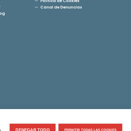
Política de Cookies
?
Canal de Denuncias
log
s
DENEGAR TODO
PERMITIR TODAS LAS COOKIES