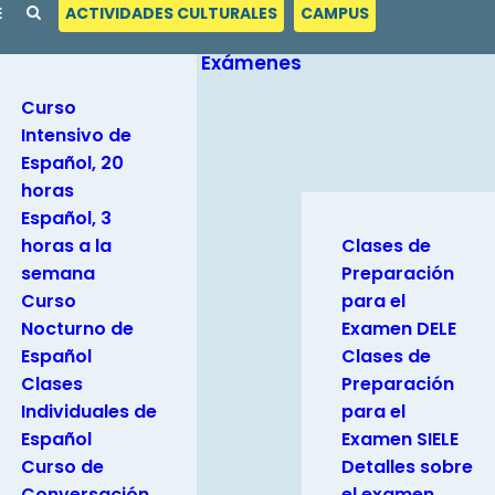
E
ACTIVIDADES CULTURALES
CAMPUS
Exámenes
Curso
Intensivo de
Español, 20
horas
Español, 3
horas a la
Clases de
semana
Preparación
Curso
para el
Nocturno de
Examen DELE
Español
Clases de
Clases
Preparación
Individuales de
para el
Español
Examen SIELE
Curso de
Detalles sobre
Conversación
el examen