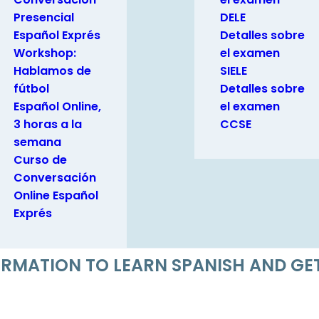
Presencial
DELE
Español Exprés
Detalles sobre
Workshop:
el examen
Hablamos de
SIELE
fútbol
Detalles sobre
Español Online,
el examen
3 horas a la
CCSE
semana
Curso de
Conversación
Online Español
Exprés
FORMATION TO LEARN SPANISH AND G