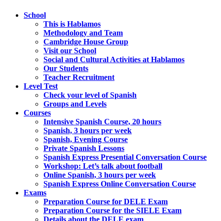
School
This is Hablamos
Methodology and Team
Cambridge House Group
Visit our School
Social and Cultural Activities at Hablamos
Our Students
Teacher Recruitment
Level Test
Check your level of Spanish
Groups and Levels
Courses
Intensive Spanish Course, 20 hours
Spanish, 3 hours per week
Spanish, Evening Course
Private Spanish Lessons
Spanish Express Presential Conversation Course
Workshop: Let’s talk about football
Online Spanish, 3 hours per week
Spanish Express Online Conversation Course
Exams
Preparation Course for DELE Exam
Preparation Course for the SIELE Exam
Details about the DELE exam