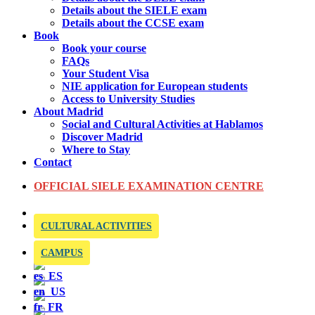
Details about the SIELE exam
Details about the CCSE exam
Book
Book your course
FAQs
Your Student Visa
NIE application for European students
Access to University Studies
About Madrid
Social and Cultural Activities at Hablamos
Discover Madrid
Where to Stay
Contact
OFFICIAL SIELE EXAMINATION CENTRE
CULTURAL ACTIVITIES
CAMPUS