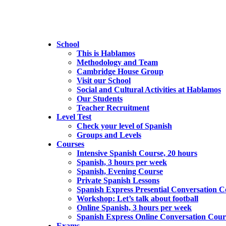
School
This is Hablamos
Methodology and Team
Cambridge House Group
Visit our School
Social and Cultural Activities at Hablamos
Our Students
Teacher Recruitment
Level Test
Check your level of Spanish
Groups and Levels
Courses
Intensive Spanish Course, 20 hours
Spanish, 3 hours per week
Spanish, Evening Course
Private Spanish Lessons
Spanish Express Presential Conversation C
Workshop: Let’s talk about football
Online Spanish, 3 hours per week
Spanish Express Online Conversation Cour
Exams