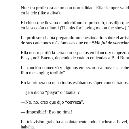
Nuestra profesora actuó con normalidad. Ella siempre va i
en la tele (like a diva).
El chico que llevaba el micrófono se presentó, nos dijo qu
en la sección cultural (Thanks for having me on the show)
La profesora había preparado un cuestionario sobre el art
de sus canciones más famosas que era:
“
Me fui de vacacio
Ella nos repartió la letra con espacios en blanco y empezó
Easy ¿no? Bueno, depende de cuánto entiendas a Bad Bun
La canción comenzó y algunos empezaron a mover la cabeza 
film me singing terribly”.
En la primera escucha todos estábamos súper concentrados
—¿Ha dicho “playa” o “toalla”?
—No, no, creo que dijo “cerveza”.
—¡Imposible! ¡Eso no rima!
La televisión grababa absolutamente todo. Incluso a Pavel,
hahaha.