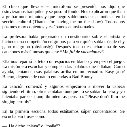
El chico que llevaba el micrófono se presentó, nos dijo que
estuviéramos tranquilos y se puso al fondo. Nos explicaron que iban
a grabar unos minutos y que luego saldríamos en las noticias en la
sección cultural (Thanks for having me on the show). Todos nos
pusimos muy contentos y estábamos entusiasmados.
La profesora había preparado un cuestionario sobre el artista e
hicimos una competición en grupos para ver quién sabía más de él y
ganó mi grupo (obviously). Después tocaba escuchar una de sus
canciones más famosas que era:
“
Me fui de vacaciones”.
Ella nos repartió la letra con espacios en blanco y empezó el juego.
La misión era escuchar y completar las palabras que faltaban. Como
ayuda, teníamos esas palabras arriba en un recuadro. Easy ¿no?
Bueno, depende de cuánto entiendas a Bad Bunny.
La canción comenzó y algunos empezaron a mover la cabeza
siguiendo el ritmo, otros cantaban aunque no se sabían la letra y yo
intentaba parecer tranquilo mientras pensaba: “Please don’t film me
singing terribly”.
En la primera escucha todos estábamos súper concentrados. Se
escuchaban frases como:
—¿Ha dicho “playa” o “toalla”?