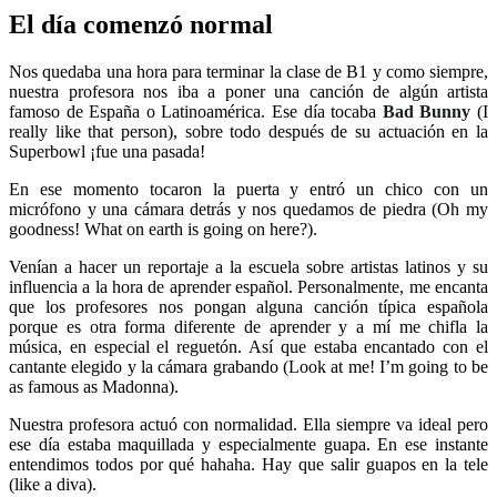
El día comenzó normal
Nos quedaba una hora para terminar la clase de B1 y como siempre,
nuestra profesora nos iba a poner una canción de algún artista
famoso de España o Latinoamérica. Ese día tocaba
Bad Bunny
(I
really like that person), sobre todo después de su actuación en la
Superbowl ¡fue una pasada!
En ese momento tocaron la puerta y entró un chico con un
micrófono y una cámara detrás y nos quedamos de piedra (Oh my
goodness! What on earth is going on here?).
Venían a hacer un reportaje a la escuela sobre artistas latinos y su
influencia a la hora de aprender español. Personalmente, me encanta
que los profesores nos pongan alguna canción típica española
porque es otra forma diferente de aprender y a mí me chifla la
música, en especial el reguetón. Así que estaba encantado con el
cantante elegido y la cámara grabando (Look at me! I’m going to be
as famous as Madonna).
Nuestra profesora actuó con normalidad. Ella siempre va ideal pero
ese día estaba maquillada y especialmente guapa. En ese instante
entendimos todos por qué hahaha. Hay que salir guapos en la tele
(like a diva).