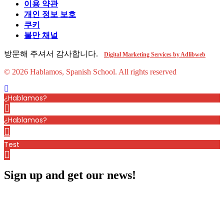
이용 약관
개인 정보 보호
쿠키
불만 채널
방문해 주셔서 감사합니다.
Digital Marketing Services by Adlibweb
© 2026 Hablamos, Spanish School.
All rights reserved
¿Hablamos?
¿Hablamos?
Test
Sign up and get our news!