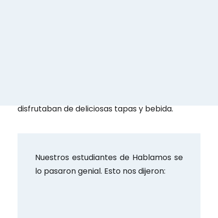
El viernes por la noche, al terminar las clases,
nos reunimos en un bar de tapas. Los
estudiantes de diferentes grupos
aprovecharon para conocerse y hablar en
español. Todos generaron buenos vínculos con
confianza, y conocieron parte del movimiento
madrileño un viernes por la noche, mientras
disfrutaban de deliciosas tapas y bebida.
Nuestros estudiantes de Hablamos se
lo pasaron genial. Esto nos dijeron: