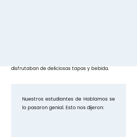
El viernes por la noche, al terminar las clases,
nos reunimos en un bar de tapas. Los
estudiantes de diferentes grupos
aprovecharon para conocerse y hablar en
español. Todos generaron buenos vínculos con
confianza, y conocieron parte del movimiento
madrileño un viernes por la noche, mientras
disfrutaban de deliciosas tapas y bebida.
Nuestros estudiantes de Hablamos se
lo pasaron genial. Esto nos dijeron: