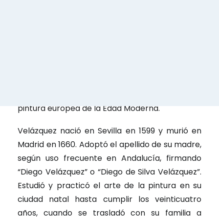
escenario es uno de los espacios más creíbles
que nos ha dejado la pintura occidental; su
composición aúna la unidad con la variedad; los
detalles de extraordinaria belleza se reparten
por toda la superficie pictórica; y el pintor ha
dado un paso decisivo en el camino hacia el
ilusionismo, que fue una de las metas de la
pintura europea de la Edad Moderna.
Velázquez nació en Sevilla en 1599 y murió en
Madrid en 1660. Adoptó el apellido de su madre,
según uso frecuente en Andalucía, firmando
“Diego Velázquez” o “Diego de Silva Velázquez”.
Estudió y practicó el arte de la pintura en su
ciudad natal hasta cumplir los veinticuatro
años, cuando se trasladó con su familia a