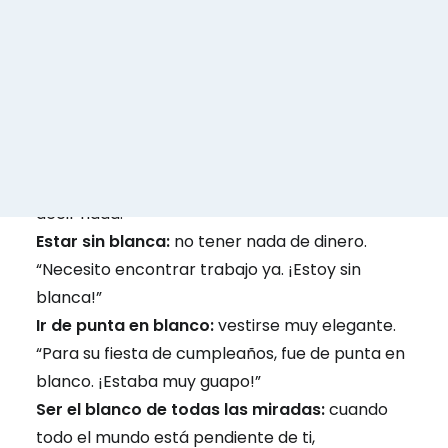
Quedarse en blanco:
no recordar nada de lo
que se iba a decir. “Cuando comenzó mi
presentación me quedé en blanco, no pude
decir nada.”
Estar sin blanca:
no tener nada de dinero.
“Necesito encontrar trabajo ya. ¡Estoy sin
blanca!”
Ir de punta en blanco:
vestirse muy elegante.
“Para su fiesta de cumpleaños, fue de punta en
blanco. ¡Estaba muy guapo!”
Ser el blanco de todas las miradas:
cuando
todo el mundo está pendiente de ti,