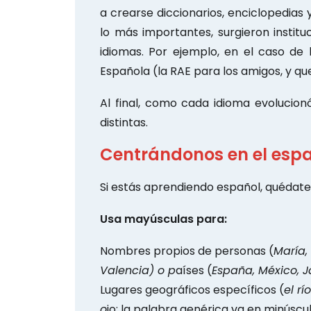
a crearse diccionarios, enciclopedias y
lo más importantes, surgieron institu
idiomas. Por ejemplo, en el caso de 
Española (la RAE para los amigos, y qu
Al final, como cada idioma evolucio
distintas.
Centrándonos en el esp
Si estás aprendiendo español, quédate
Usa mayúsculas para:
Nombres propios de p
ersonas (
María,
Valencia) o p
aíses (
España, México, 
Lugares geográficos específicos (
el rí
o
jo: la palabra genérica va en minúscul