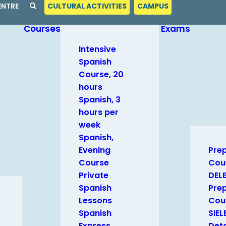
ENTRE
CULTURAL ACTIVITIES
CAMPUS
Courses
Exams
Intensive
Spanish
Course, 20
hours
Spanish, 3
hours per
week
Spanish,
Evening
Pre
Course
Cou
Private
DEL
Spanish
Pre
Lessons
Cour
Spanish
SIEL
Express
Deta