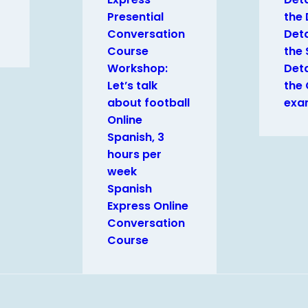
Presential
the
Conversation
Deta
Course
the 
Workshop:
Deta
Let’s talk
the
about football
exa
Online
Spanish, 3
hours per
week
Spanish
Express Online
Conversation
Course