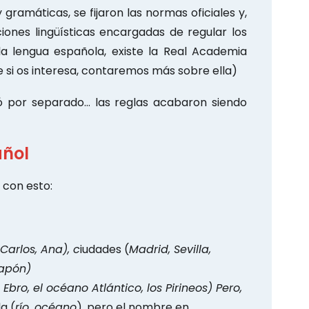
 gramáticas, se fijaron las normas oficiales y,
ciones lingüísticas encargadas de regular los
la lengua española, existe la Real Academia
e si os interesa, contaremos más sobre ella)
nó por separado… las reglas acabaron siendo
añol
 con esto:
 Carlos, Ana), c
iudades (
Madrid, Sevilla,
Japón)
o Ebro, el océano Atlántico, los Pirineos) Pero,
a (
río, océano
), pero el nombre en