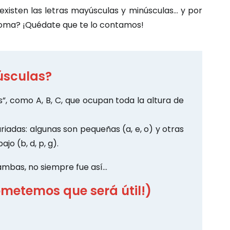
existen las letras mayúsculas y minúsculas… y por
dioma? ¡Quédate que te lo contamos!
úsculas?
”, como A, B, C, que ocupan toda la altura de
iadas: algunas son pequeñas (a, e, o) y otras
jo (b, d, p, g).
mbas, no siempre fue así…
ometemos que será útil!)