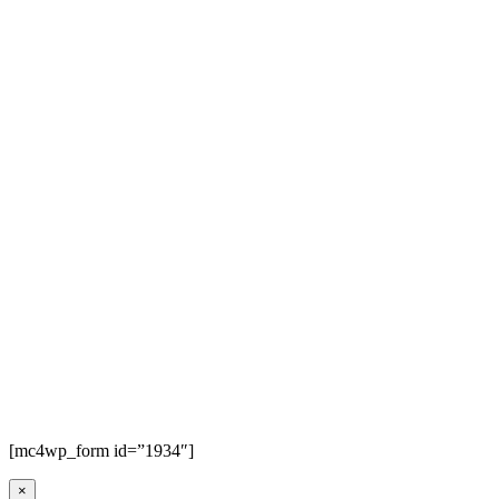
[mc4wp_form id=”1934″]
×