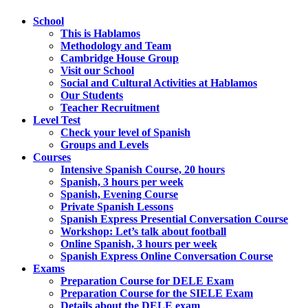
School
This is Hablamos
Methodology and Team
Cambridge House Group
Visit our School
Social and Cultural Activities at Hablamos
Our Students
Teacher Recruitment
Level Test
Check your level of Spanish
Groups and Levels
Courses
Intensive Spanish Course, 20 hours
Spanish, 3 hours per week
Spanish, Evening Course
Private Spanish Lessons
Spanish Express Presential Conversation Course
Workshop: Let’s talk about football
Online Spanish, 3 hours per week
Spanish Express Online Conversation Course
Exams
Preparation Course for DELE Exam
Preparation Course for the SIELE Exam
Details about the DELE exam