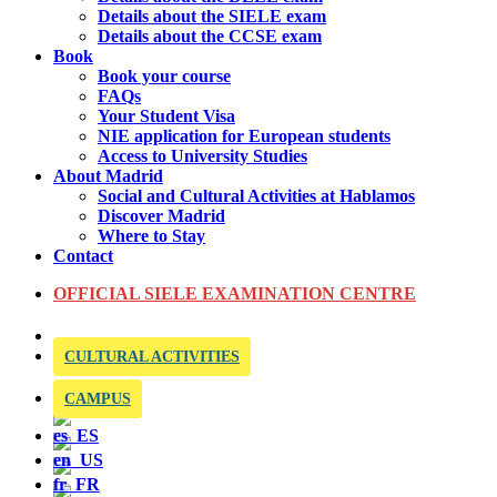
Details about the SIELE exam
Details about the CCSE exam
Book
Book your course
FAQs
Your Student Visa
NIE application for European students
Access to University Studies
About Madrid
Social and Cultural Activities at Hablamos
Discover Madrid
Where to Stay
Contact
OFFICIAL SIELE EXAMINATION CENTRE
CULTURAL ACTIVITIES
CAMPUS