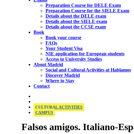
Preparation Course for DELE Exam
Preparation Course for the SIELE Exam
Details about the DELE exam
Details about the SIELE exam
Details about the CCSE exam
Book
Book your course
FAQs
Your Student Visa
NIE application for European students
Access to University Studies
About Madrid
Social and Cultural Activities at Hablamos
Discover Madrid
Where to Stay
Contact
OFFICIAL SIELE EXAMINATION CENTRE
CULTURAL ACTIVITIES
CAMPUS
Falsos amigos. Italiano-Es