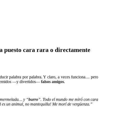
ha puesto cara rara o directamente
aducir palabra por palabra. Y claro, a veces funciona… pero
os temidos —y divertidos—
falsos amigos
.
n, mermelada… y “
burro
”. Todo el mundo me miró con cara
ñol es un animal, no mantequilla! Me morí de vergüenza.”