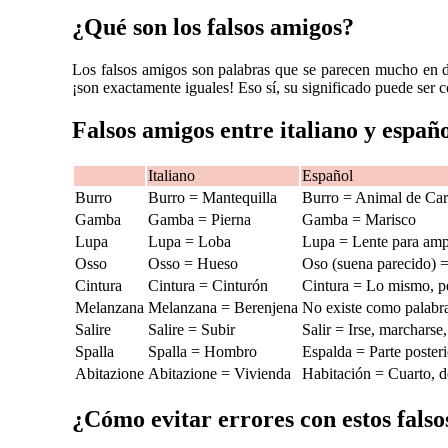
¿Qué son los falsos amigos?
Los falsos amigos son palabras que se parecen mucho en
¡son exactamente iguales! Eso sí, su significado puede ser 
Falsos amigos entre italiano y españ
Italiano
Español
Burro
Burro = Mantequilla
Burro = Animal de Ca
Gamba
Gamba = Pierna
Gamba = Marisco
Lupa
Lupa = Loba
Lupa = Lente para amp
Osso
Osso = Hueso
Oso (suena parecido) =
Cintura
Cintura = Cinturón
Cintura = Lo mismo, p
Melanzana
Melanzana = Berenjena
No existe como palabr
Salire
Salire = Subir
Salir = Irse, marcharse
Spalla
Spalla = Hombro
Espalda = Parte posteri
Abitazione
Abitazione = Vivienda
Habitación = Cuarto, d
¿Cómo evitar errores con estos fals