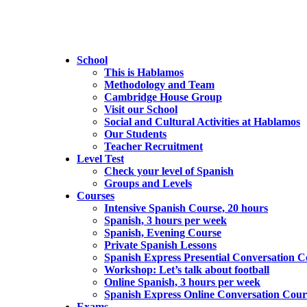
School
This is Hablamos
Methodology and Team
Cambridge House Group
Visit our School
Social and Cultural Activities at Hablamos
Our Students
Teacher Recruitment
Level Test
Check your level of Spanish
Groups and Levels
Courses
Intensive Spanish Course, 20 hours
Spanish, 3 hours per week
Spanish, Evening Course
Private Spanish Lessons
Spanish Express Presential Conversation C
Workshop: Let’s talk about football
Online Spanish, 3 hours per week
Spanish Express Online Conversation Cour
Exams