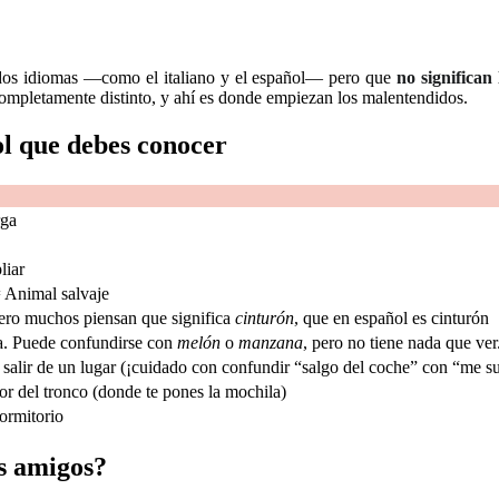
 dos idiomas —como el italiano y el español— pero que
no significan
completamente distinto, y ahí es donde empiezan los malentendidos.
ol que debes conocer
rga
liar
 Animal salvaje
ero muchos piensan que significa
cinturón
, que en español es cinturón
a. Puede confundirse con
melón
o
manzana
, pero no tiene nada que ver
, salir de un lugar (¡cuidado con confundir “salgo del coche” con “me s
or del tronco (donde te pones la mochila)
ormitorio
os amigos?