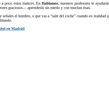
o a poco estos matices. En
Hablamos
, nuestros profesores te ayudarán
ores graciosos— aprenderás sin miedo y con muchas risas.
y señales el hombro, o que vas a “salir del coche” cuando en realidad 
ablando.
añol en Madrid!