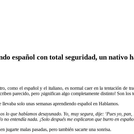
ndo español con total seguridad, un nativo 
, como el español y el italiano, es normal caer en la tentación de tr
scriben parecido, pero ¡significan algo completamente distinto! Son l
 que llevaba solo unas semanas aprendiendo español en Hablamos.
amos lo que habíamos desayunado. Yo, muy segura, dije: ‘Pues yo, pa
iz. Yo no entendía nada. ¡Solo después me explicaron que burro en espa
n jugarte malas pasadas, pero también sacarte una sonrisa.