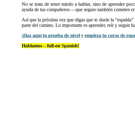
No se trata de tener miedo a hablar, sino de aprender poc
ayuda de tus compañeros —que seguro también cometen err
Así que la próxima vez que digas que te duele la “espalda” 
parte del camino. Lo importante es aprender, reír y seguir h
¡Haz aquí tu prueba de nivel
y
empieza tu curso de esp
Hablamos – full-on Spanish!