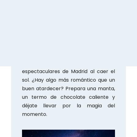
2. Templo de Debod:
Atardeceres de Ensueño
Imagina contemplar el atardecer en
un lugar con siglos de historia. El
Templo de Debod, un regalo de Egipto
a España, ofrece vistas
espectaculares de Madrid al caer el
sol. ¿Hay algo más romántico que un
buen atardecer? Prepara una manta,
un termo de chocolate caliente y
déjate llevar por la magia del
momento.