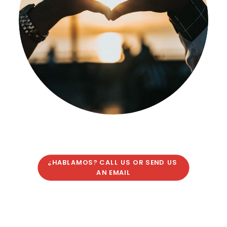
¿HABLAMOS? CALL US OR SEND US 
AN EMAIL