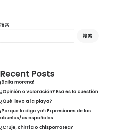
搜索
搜索
Recent Posts
¡Baila morena!
¿Opinión o valoración? Esa es la cuestión
¿Qué llevo a la playa?
¡Porque lo digo yo!: Expresiones de los
abuelos/as españoles
¿Cruje, chirría o chisporrotea?