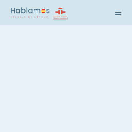
Hablamos是这样的
FUN INFORMATION TO LEARN SPANISH
教学方法和人员
Cambridge House集团
参观我们的学校
Hablamos的社会和文化活动
我们的学生
招聘教师
参加西班牙语水平测试
班级和级别
高效率西班牙语课， 每周20小时
西班牙语，每周 3 小时
西班牙语课程，晚间课程
一对一西班牙语课程