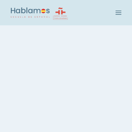
Hablamos是这样的
教学方法和人员
Cambridge House集团
参观我们的学校
Hablamos的社会和文化活动
我们的学生
招聘教师
参加西班牙语水平测试
班级和级别
高效率西班牙语课， 每周20小时
西班牙语，每周 3 小时
西班牙语课程，晚间课程
一对一西班牙语课程