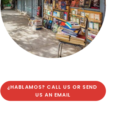
¿HABLAMOS? CALL US OR SEND 
US AN EMAIL