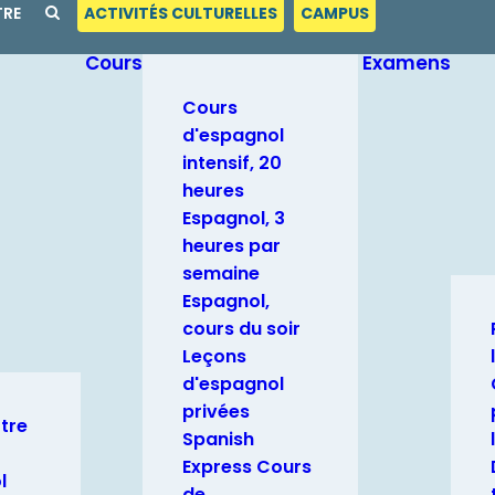
TRE
ACTIVITÉS CULTURELLES
CAMPUS
Cours
Examens
Cours
d'espagnol
intensif, 20
heures
Espagnol, 3
heures par
semaine
Espagnol,
cours du soir
Leçons
d'espagnol
privées
otre
Spanish
Express Cours
l
de