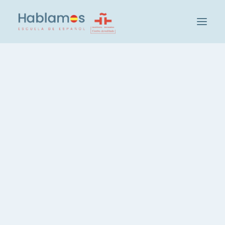
C'est Hablamos
Méthodologie et Equipe
Groupe Cambridge House
Visitez notre École
Activités sociales et culturelles à Hablamos
Nos Étudiants
Recrutement des enseignants
Vérifiez votre niveau d'espagnol
Groupes et Niveaux
Cours d'espagnol intensif, 20 heures
Espagnol, 3 heures par semaine
Espagnol, cours du soir
Leçons d'espagnol privées