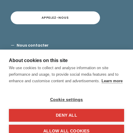
APPELEZ-NOUS
Nous contacter
Modalités et conditions
Vie privée
About cookies on this site
Cookies
We use cookies to collect and analyse information on site
Canal de Denuncias
performance and usage, to provide social media features and to
enhance and customise content and advertisements.
Learn more
Cookie settings
DENY ALL
© 2026 Hablamos, Spanish School.
| Tous droits réservés.
ALLOW ALL COOKIES