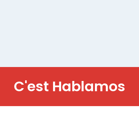
ECP ?
 ce sujet, vous pouvez nous écrire à l’adresse suivante
cl
C'est
H
a
b
l
a
m
o
s