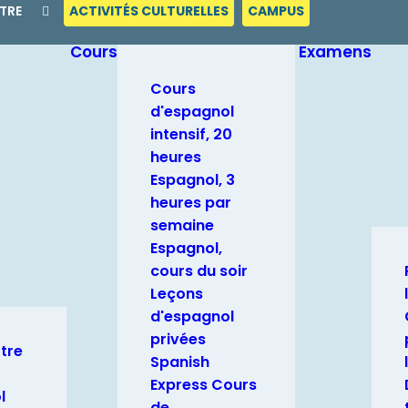
NTRE
ACTIVITÉS CULTURELLES
CAMPUS
Cours
Examens
Cours
d'espagnol
intensif, 20
heures
Espagnol, 3
heures par
semaine
Espagnol,
cours du soir
Leçons
d'espagnol
privées
otre
Spanish
Express Cours
l
de