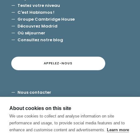
Testez votre niveau
C'est Hablamos !
Groupe Cambridge House
Découvrez Madrid
Où séjourner
Consultez notre blog
APPELEZ-NOUS
Nous contacter
Modalités et conditions
Vie privée
About cookies on this site
Cookies
We use cookies to collect and analyse information on site
Canal de Denuncias
performance and usage, to provide social media features and to
enhance and customise content and advertisements.
Learn more