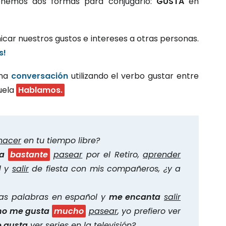
tenemos dos formas para conjugarlo:
GUSTA
en
ar nuestros gustos e intereses a otras personas.
s!
una
conversación
utilizando el verbo gustar entre
uela
Hablamos.
hacer
en tu tiempo libre?
a
bastante
pasear
por el Retiro,
aprender
l y
salir
de fiesta con mis compañeros, ¿y a
as palabras en español y
me encanta
salir
no me gusta
mucho
pasear
, yo prefiero ver
e gusta
ver
series en la televisión?