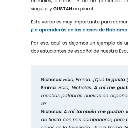
animales, colores… Y no de personas, 
singular y
GUSTAN
en plural.
Este verbo es muy importante para comunic
¡Lo aprenderás en las clases de Hablamo
Por eso, aquí os dejamos un ejemplo de 
dos estudiantes de español de nuestra Esc
Nicholas
:
Hola, Emma. ¿Qué
te gusta
Emma
:
Hola, Nicholas.
A mí me gust
muchas palabras nuevas en españo
ti?
Nicholas
:
A mí también me gustan
l
de fiesta con mis compañeros, pero
series en la televisión. ¿Y a ti Emma,
t