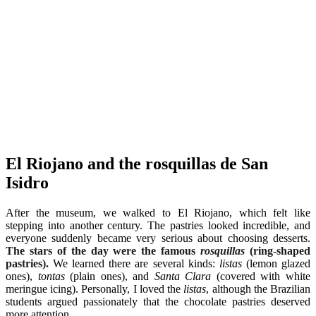
El Riojano and the rosquillas de San
Isidro
After the museum, we walked to El Riojano, which felt like
stepping into another century. The pastries looked incredible, and
everyone suddenly became very serious about choosing desserts.
The stars of the day were the famous
rosquillas
(ring-shaped
pastries).
We learned there are several kinds:
listas
(lemon glazed
ones),
tontas
(plain ones), and
Santa Clara
(covered with white
meringue icing). Personally, I loved the
listas
, although the Brazilian
students argued passionately that the chocolate pastries deserved
more attention.