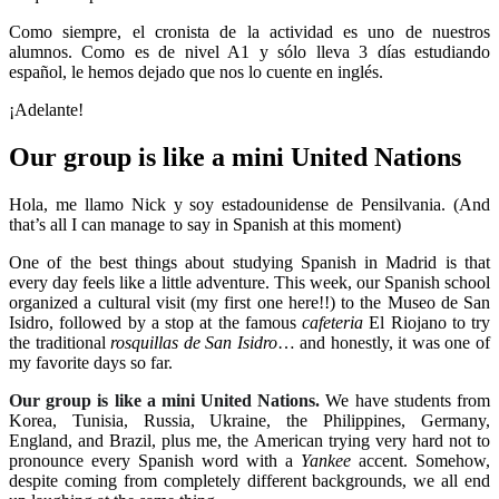
Como siempre, el cronista de la actividad es uno de nuestros
alumnos. Como es de nivel A1 y sólo lleva 3 días estudiando
español, le hemos dejado que nos lo cuente en inglés.
¡Adelante!
Our group is like a mini United Nations
Hola, me llamo Nick y soy estadounidense de Pensilvania. (And
that’s all I can manage to say in Spanish at this moment)
One of the best things about studying Spanish in Madrid is that
every day feels like a little adventure. This week, our Spanish school
organized a cultural visit (my first one here!!) to the Museo de San
Isidro, followed by a stop at the famous
cafeteria
El Riojano to try
the traditional
rosquillas de San Isidro
… and honestly, it was one of
my favorite days so far.
Our group is like a mini United Nations.
We have students from
Korea, Tunisia, Russia, Ukraine, the Philippines, Germany,
England, and Brazil, plus me, the American trying very hard not to
pronounce every Spanish word with a
Yankee
accent. Somehow,
despite coming from completely different backgrounds, we all end