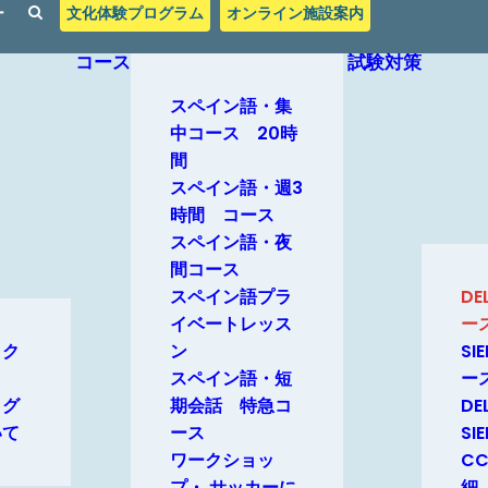
ー
文化体験プログラム
オンライン施設案内
コース
試験対策
スペイン語・集
中コース 20時
間
スペイン語・週3
時間 コース
スペイン語・夜
間コース
スペイン語プラ
D
イベートレッス
ー
ック
ン
SI
スペイン語・短
ー
とグ
期会話 特急コ
D
いて
ース
SI
ワークショッ
C
プ・ サッカーに
細