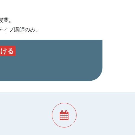
授業。
ティブ講師のみ。
受ける