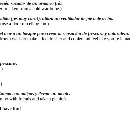
cién sacadas de un armario frío.
er or taken from a cold wardrobe.)
ido (¡es muy caro!), utiliza un ventilador de pie o de techo.
use a floor or ceiling fan.)
el mar o un bosque para crear la sensación de frescura y naturaleza.
room walls to make it feel fresher and cooler and feel like you’re in nat
rescarte.
.)
.)
Campo con amigos y llévate un picnic.
mpo with friends and take a picnic.)
d have fun!