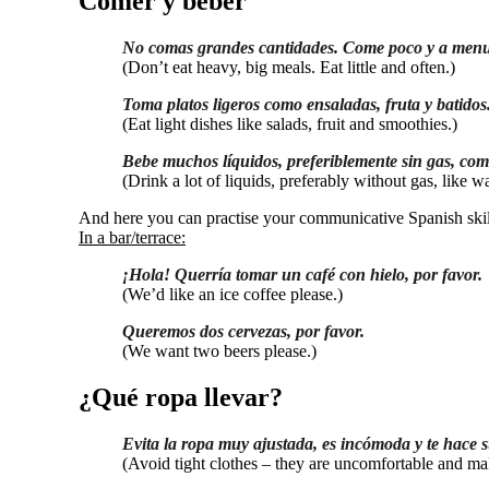
Comer y beber
No comas grandes cantidades. Come poco y a men
(Don’t eat heavy, big meals. Eat little and often.)
Toma platos ligeros como ensaladas, fruta y batidos
(Eat light dishes like salads, fruit and smoothies.)
Bebe muchos líquidos, preferiblemente sin gas, como
(Drink a lot of liquids, preferably without gas, like wa
And here you can practise your communicative Spanish skil
In a bar/terrace:
¡Hola! Querría tomar un café con hielo, por favor.
(We’d like an ice coffee please.)
Queremos dos cervezas, por favor.
(We want two beers please.)
¿Qué ropa llevar?
Evita la ropa muy ajustada, es incómoda y te hace 
(Avoid tight clothes – they are uncomfortable and m