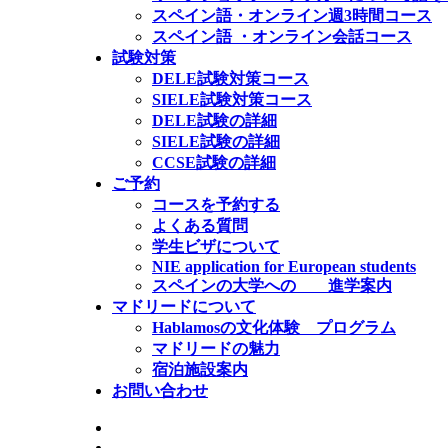
スペイン語・オンライン週3時間コース
スペイン語 ・オンライン会話コース
試験対策
DELE試験対策コース
SIELE試験対策コース
DELE試験の詳細
SIELE試験の詳細
CCSE試験の詳細
ご予約
コースを予約する
よくある質問
学生ビザについて
NIE application for European students
スペインの大学への 進学案内
マドリードについて
Hablamosの文化体験 プログラム
マドリードの魅力
宿泊施設案内
お問い合わせ
公式SIELE試験センター