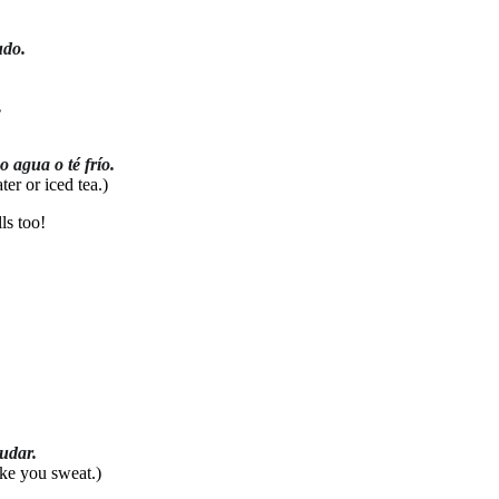
udo.
.
 agua o té frío.
ter or iced tea.)
ls too!
sudar.
ake you sweat.)