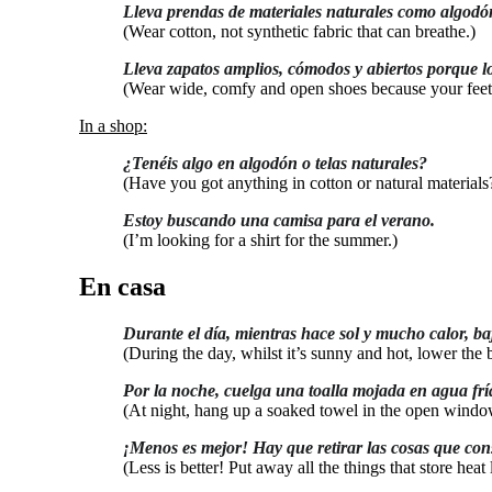
Lleva prendas de materiales naturales como algodón
(Wear cotton, not synthetic fabric that can breathe.)
Lleva zapatos amplios, cómodos y abiertos porque lo
(Wear wide, comfy and open shoes because your feet t
In a shop:
¿Tenéis algo en algodón o telas naturales?
(Have you got anything in cotton or natural materials
Estoy buscando una camisa para el verano.
(I’m looking for a shirt for the summer.)
En casa
Durante el día, mientras hace sol y mucho calor, baj
(During the day, whilst it’s sunny and hot, lower the
Por la noche, cuelga una toalla mojada en agua fría
(At night, hang up a soaked towel in the open window
¡Menos es mejor! Hay que retirar las cosas que cons
(Less is better! Put away all the things that store heat 