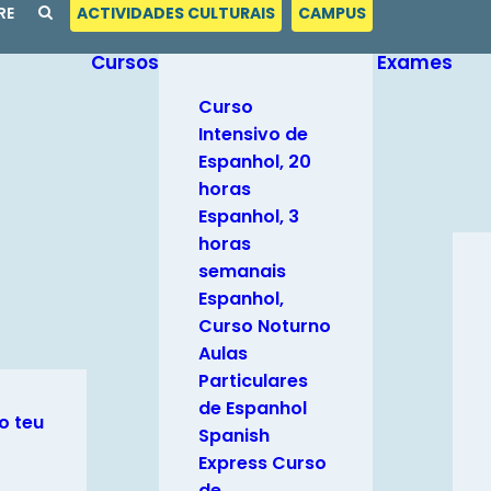
RE
ACTIVIDADES CULTURAIS
CAMPUS
Cursos
Exames
Curso
Intensivo de
Espanhol, 20
horas
Espanhol, 3
horas
semanais
Espanhol,
Curso Noturno
Aulas
Particulares
de Espanhol
o teu
Spanish
Express Curso
de