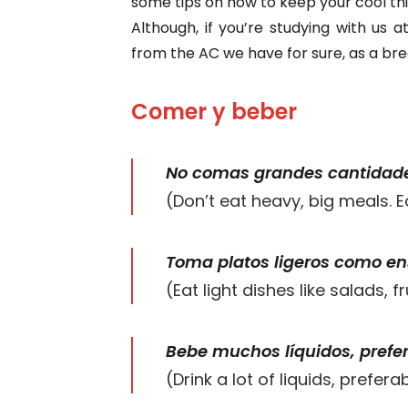
some tips on how to keep your cool th
Although, if you’re studying with us a
from the AC we have for sure, as a br
Comer y beber
No comas grandes cantidad
(Don’t eat heavy, big meals. Ea
Toma platos ligeros como ens
(Eat light dishes like salads, 
Bebe muchos líquidos, prefer
(Drink a lot of liquids, prefera