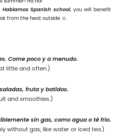
is summer! Ha ha!
t
Hablamos Spanish school
, you will benefit
eak from the heat outside ☺.
es. Come poco y a menudo.
t little and often.)
aladas, fruta y batidos.
fruit and smoothies.)
iblemente sin gas, como agua o té frío.
bly without gas, like water or iced tea.)