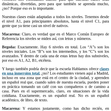
dinámicas, divertidas, pero para que también se aprenda mucho,
¿no? Porque eso es lo importante.
Nuestras clases están adaptadas a todos los niveles. Tenemos desde
el nivel A1, para principiantes absolutos, hasta el nivel C1, para
gente que ya tiene casi un nivel de nativos.
Macarena:
Claro, es verdad que en el Marco Común Europeo de
Referencia los niveles se miden así, con letras y números.
Begoña:
Exactamente. Hay 6 niveles en total. Los “A”s son los
niveles iniciales. Los “B”s son los intermedios, y los “C”s son los
avanzados. Y dentro de cada una de estas letras hay dos subniveles,
por eso es A1, A2, B1, etcétera.
Y luego también podría decir que la escuela Hablamos ofrece
clases
en una inmersión total
, ¿no? Los estudiantes vienen aquí a Madrid,
incluso en una zona que está en el centro de la ciudad, y aprenden
un español real que, cuando salen de nuestra escuela, pueden poner
en práctica tomando un café con sus compañeros o de camino a
casa. Pues en el supermercado, claro, en situaciones de la vida
cotidiana. Exactamente, es un español real. No es un español
académico, de libro, de texto.
Macarena:
Y estamos justamente, como has dicho recién, en