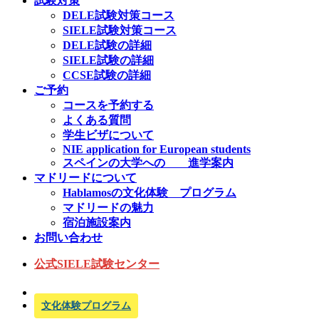
試験対策
DELE試験対策コース
SIELE試験対策コース
DELE試験の詳細
SIELE試験の詳細
CCSE試験の詳細
ご予約
コースを予約する
よくある質問
学生ビザについて
NIE application for European students
スペインの大学への 進学案内
マドリードについて
Hablamosの文化体験 プログラム
マドリードの魅力
宿泊施設案内
お問い合わせ
公式SIELE試験センター
文化体験プログラム