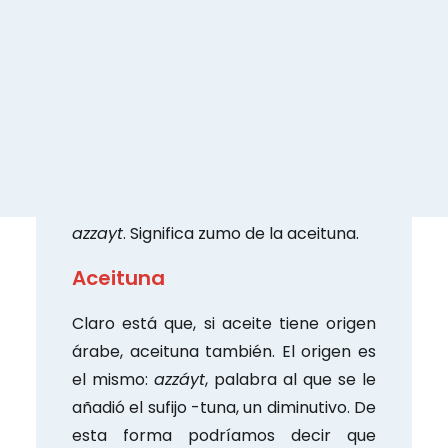
Aceite
Uno de los productos estrella de
España es el aceite. La palabra aceite
deriva del árabe hispano
azzáyt
, que a
su vez tiene origen en el árabe clásico
azzayt
. Significa zumo de la aceituna.
Aceituna
Claro está que, si aceite tiene origen
árabe, aceituna también. El origen es
el mismo:
azzáyt
, palabra al que se le
añadió el sufijo -tuna, un diminutivo. De
esta forma podríamos decir que