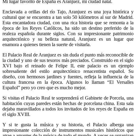
Mi lugar favorito de España es Aranjuez, mi ciudad natal.
Enclavada a orillas del río Tajo, Aranjuez es una joya histórica y
cultural que se encuentra a tan solo 50 kilómetros al sur de Madrid.
Esta encantadora ciudad, con una rica historia que se remonta a la
época de los Reyes Católicos, ha sido un destino preferido de la
realeza española durante siglos. Con su impresionante patrimonio
arquitectónico y su belleza natural, Aranjuez es un lugar que
enamora a quienes tienen la suerte de visitarla.
El Palacio Real de Aranjuez es sin duda el punto más reconocible de
la ciudad y uno de sus tesoros más preciados. Construido en el siglo
XVI bajo el reinado de Felipe II, este palacio es un ejemplo
sobresaliente del estilo arquitectónico renacentista español. Su
diseño, con hermosos jardines y fuentes, refleja la influencia de la
cultura francesa en la época. Algunos lo llaman “El Versalles
Español” pero yo creo que es mucho mejor.
Si visitas el Palacio Real te sorprenderá el Gabinete de Porcela, una
habitación cuyas paredes están hechas de porcelana china. Esta sala
dejaba maravillados a todos los invitados de los reyes de España en
el siglo XVIII.
Y si te gusta la música y su historia, el Palacio alberga una
impresionante colección de instrumentos musicales históricos que
atrae a amantes de la música de todo el mundo. A veces se organizan