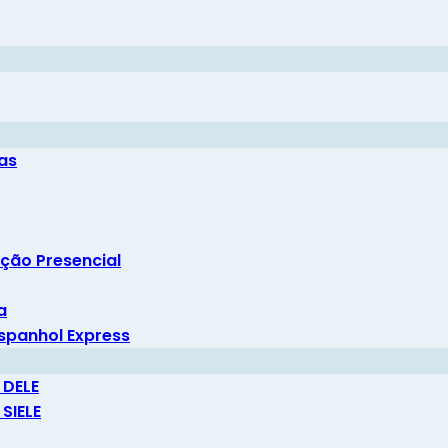
ras
ção Presencial
a
spanhol Express
 DELE
SIELE