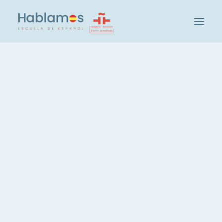
Este é Hablamos
Metodologia e Equipa
Cambridge House Group
Visite a nossa Escola
Actividades Sociais e Culturais em Hablamos
Os nossos estudantes
Recrutamento de Professores
Verifique o teu nível de espanhol
Grupos e Níveis
Curso Intensivo de Espanhol, 20 horas
Espanhol, 3 horas semanais
Espanhol, Curso Noturno
Aulas Particulares de Espanhol