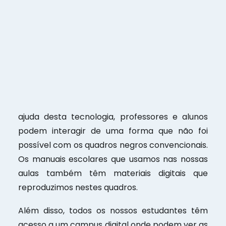
Todas as nossas salas de aula estão equipadas
com quadros brancos interactivos. O quadro
interactivo é um ecrã sensível que, quando
ligado a um computador e a um projector,
permite a reprodução de todo o tipo de
conteúdos multimédia. Isto torna as nossas
aulas muito mais agradáveis e permite-lhe
aprender espanhol mais rapidamente. Com a
ajuda desta tecnologia, professores e alunos
podem interagir de uma forma que não foi
possível com os quadros negros convencionais.
Os manuais escolares que usamos nas nossas
aulas também têm materiais digitais que
reproduzimos nestes quadros.
Além disso, todos os nossos estudantes têm
acesso a um campus digital onde podem ver as