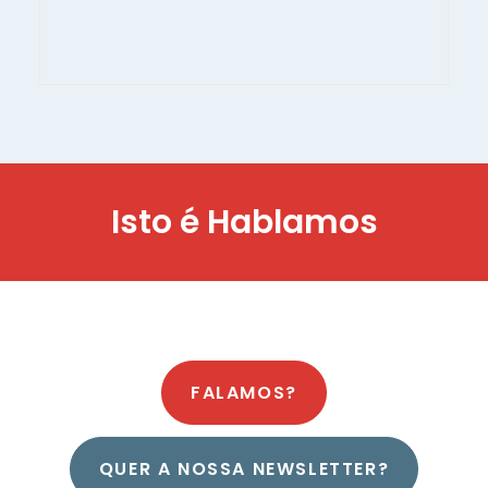
Isto é
H
a
b
l
a
m
o
s
FALAMOS?
QUER A NOSSA NEWSLETTER?