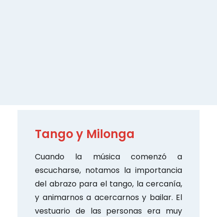
cuentes milongas”
para hablar de historias
poco creíbles. Pero en Argentina y Uruguay,
una milonga es un tipo de música y de baile,
además del espacio donde se puede bailar
socialmente.
Tango y Milonga
Cuando la música comenzó a
escucharse, notamos la importancia
del abrazo para el tango, la cercanía,
y animarnos a acercarnos y bailar. El
vestuario de las personas era muy