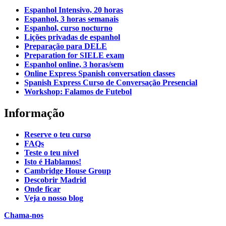
Espanhol Intensivo, 20 horas
Espanhol, 3 horas semanais
Espanhol, curso nocturno
Lições privadas de espanhol
Preparação para DELE
Preparation for SIELE exam
Espanhol online, 3 horas/sem
Online Express Spanish conversation classes
Spanish Express Curso de Conversação Presencial
Workshop: Falamos de Futebol
Informação
Reserve o teu curso
FAQs
Teste o teu nível
Isto é Hablamos!
Cambridge House Group
Descobrir Madrid
Onde ficar
Veja o nosso blog
Chama-nos