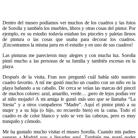
Dentro del museo podíamos ver muchos de los cuadros y las fotos
de Sorolla y también los muebles, libros y otras cosas del pintor. Por
ejemplo, en su estudio todavía estaban los pinceles y paletas llenos
de pintura o las cosas que usaba para decorar los cuadros.
¡Encontramos la misma jarra en el estudio y en uno de sus cuadros!
Las pinturas me parecieron muy alegres y con mucha luz. Sorolla
pintó mucho a las personas de su familia y también escenas en la
playa.
Después de la visita, Fran nos preguntó cuál había sido nuestro
cuadro favorito. A mí me gustó mucho un cuadro con un niño en la
playa bañando a su caballo. De cerca se veían las marcas del pincel
de muchos colores: azul, amarillo, verde… ¡pero de lejos podías ver
al niño mojado! A mi amiga le gustó más uno que se llamaba “La
Siesta” y a otros compañeros “Madre”. Aquí el pintor pintó a su
mujer y a su hija (o hijo, no recuerdo bien) en la cama. Todo el
cuadro es de color blanco y solo se ven las cabezas, pero es muy
tranquilo y cómodo.
Me ha gustado mucho visitar el museo Sorolla. Cuando mis padres
vengan a Madrid voy a llevarles aquí. También me gustó poder