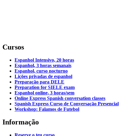
Cursos
Espanhol Intensivo, 20 horas
Espanhol, 3 horas semanais
Espanhol, curso nocturno
Lições privadas de espanhol
Preparação para DELE
Preparation for SIELE exam
Espanhol online, 3 horas/sem
Online Express Spanish conversation classes
Spanish Express Curso de Conversação Presencial
Workshop: Falamos de Futebol
Informação
Reserve o teu curso