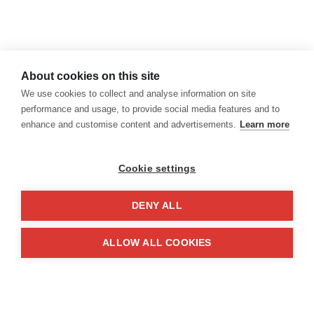
Contacto
Termos e Condições
Privacidade
About cookies on this site
Cookies
We use cookies to collect and analyse information on site
Canal de Denuncias
performance and usage, to provide social media features and to
enhance and customise content and advertisements.
Learn more
Cookie settings
DENY ALL
© 2026 Hablamos, Spanish School.
All rights reserved
ALLOW ALL COOKIES
¿Hablamos?
¿Hablamos?