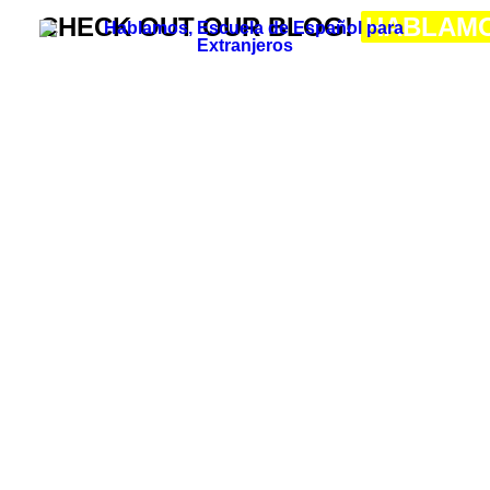
CHECK OUT OUR BLOG!
HABLAM
Este é Hablamos
Metodologia e Equipa
Cambridge House Group
Visite a nossa Escola
Actividades Sociais e Culturais em Hablamos
Os nossos estudantes
Recrutamento de Professores
Verifique o teu nível de espanhol
Grupos e Níveis
Curso Intensivo de Espanhol, 20 horas
Espanhol, 3 horas semanais
Espanhol, Curso Noturno
Aulas Particulares de Espanhol
Spanish Express Curso de Conversação Presencial
Workshop: Falamos de Futebol
Espanhol Online, 3 horas por semana
Curso de Conversação On-line de Espanhol Express
Curso de Preparação para o Exame DELE